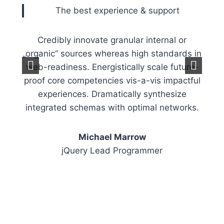
The best experience & support
ement
Credibly innovate granular internal or
Bring
„organic“ sources whereas high standards in
to e
web-readiness. Energistically scale future-
of th
imise
proof core competencies vis-a-vis impactful
ha
ball
experiences. Dramatically synthesize
ru
integrated schemas with optimal networks.
Michael Marrow
jQuery Lead Programmer